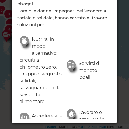
bisogni.
3
5
Uomini e donne, impegnati nell’economia
3
2
sociale e solidale, hanno cercato di trovare
13
5
soluzioni per:
6
9
29
Nutrirsi in
modo
alternativo:
circuiti a
Servirsi di
chilometro zero,
monete
gruppi di acquisto
locali
solidali,
salvaguardia della
sovranità
alimentare
Lavorare e
Accedere alle
produrre in
risorse: terra,
modo
Leaflet
| Map data ©
OpenStreetMap
contributors