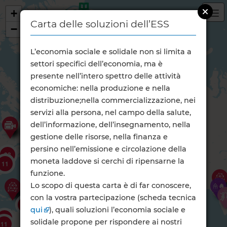
+
Carta delle soluzioni dell’ESS
−
L’economia sociale e solidale non si limita a
settori specifici dell’economia, ma è
presente nell’intero spettro delle attività
economiche: nella produzione e nella
distribuzione;nella commercializzazione, nei
servizi alla persona, nel campo della salute,
3
dell’informazione, dell’insegnamento, nella
gestione delle risorse, nella finanza e
2
3
19
173
persino nell’emissione e circolazione della
3
13
33
98
8
18
45
17
moneta laddove si cerchi di ripensarne la
2
55
11
7
10
11
2
2
funzione.
2
Lo scopo di questa carta è di far conoscere,
con la vostra partecipazione (scheda tecnica
2
qui
), quali soluzioni l’economia sociale e
4
7
4
2
solidale propone per rispondere ai nostri
11