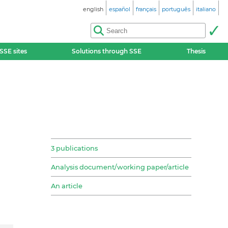
english
español
français
português
italiano
SSE sites
Solutions through SSE
Thesis
3 publications
Analysis document/working paper/article
An article