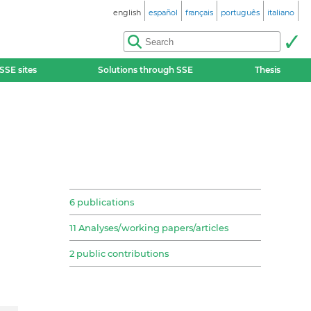
english
español
français
português
italiano
SSE sites
Solutions through SSE
Thesis
6 publications
11 Analyses/working papers/articles
2 public contributions