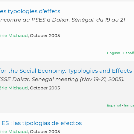
les typologies d’effets
encontre du PSES à Dakar, Sénégal, du 19 au 21
érie Michaud
, October 2005
English
-
Españ
r the Social Economy: Typologies and Effects
SSE Dakar, Senegal meeting (Nov 19-21, 2005).
érie Michaud
, October 2005
Español
-
frança
S : las tipologias de efectos
érie Michaud
, October 2005