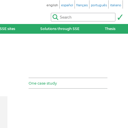
english
español
français
português
italiano
SSE sites
Solutions through SSE
Thesis
One case study