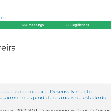
te
SSE mappings
SSE legislations
eira
lgodão agroecologico: Desenvolvimento
ção entre os produtores rurais do estado do
riais, 2012 14(3), Universidade Federal de Lavras