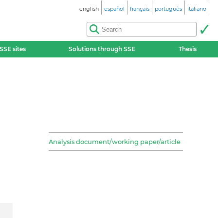
english
español
français
português
italiano
SSE sites
Solutions through SSE
Thesis
Analysis document/working paper/article