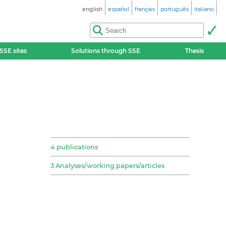
english
español
français
português
italiano
SSE sites
Solutions through SSE
Thesis
4 publications
3 Analyses/working papers/articles