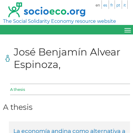
en
es
fr
pt
it
The Social Solidarity Economy resource website
José Benjamín Alvear
Espinoza,
A thesis
A thesis
La economía andina como alternativa a