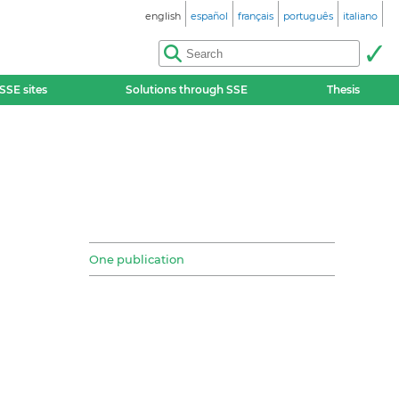
english
español
français
português
italiano
SSE sites
Solutions through SSE
Thesis
One publication