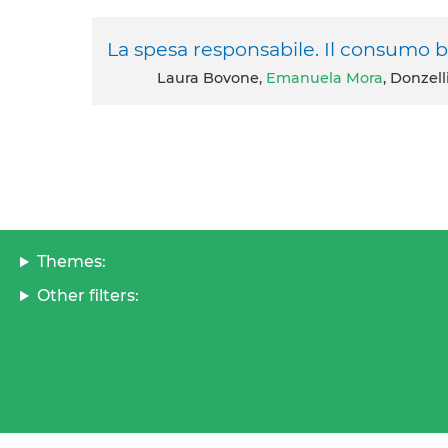
La spesa responsabile. Il consumo bi
Laura Bovone,
Emanuela Mora
, Donzell
Themes:
Other filters: