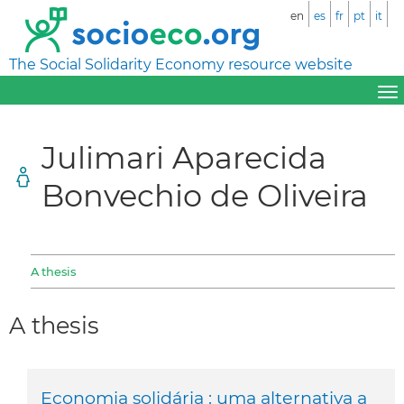
en
es
fr
pt
it
The Social Solidarity Economy resource website
Julimari Aparecida
Bonvechio de Oliveira
A thesis
A thesis
Economia solidária : uma alternativa a