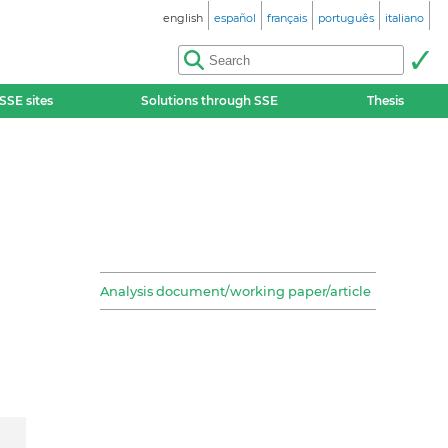
english
español
français
português
italiano
SSE sites
Solutions through SSE
Thesis
Analysis document/working paper/article