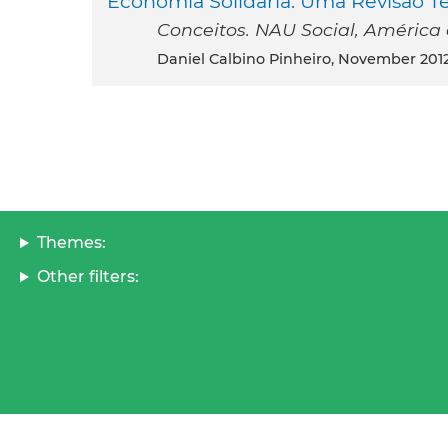
Economia Solidária: Uma Revisão Teó
Conceitos. NAU Social, América d
Daniel Calbino Pinheiro, November 201
Themes:
Other filters: