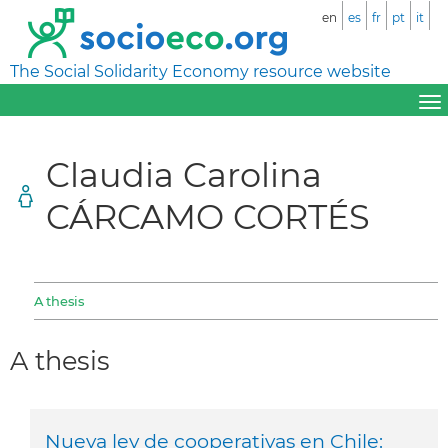
en
es
fr
pt
it
The Social Solidarity Economy resource website
Claudia Carolina
CÁRCAMO CORTÉS
A thesis
A thesis
Nueva ley de cooperativas en Chile: