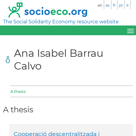
en
es
fr
pt
it
The Social Solidarity Economy resource website
Ana Isabel Barrau
Calvo
A thesis
A thesis
Cooperació descentralitzada i