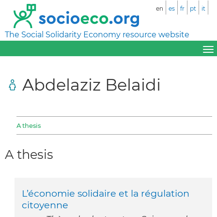
en
es
fr
pt
it
The Social Solidarity Economy resource website
Abdelaziz Belaidi
A thesis
A thesis
L’économie solidaire et la régulation
citoyenne