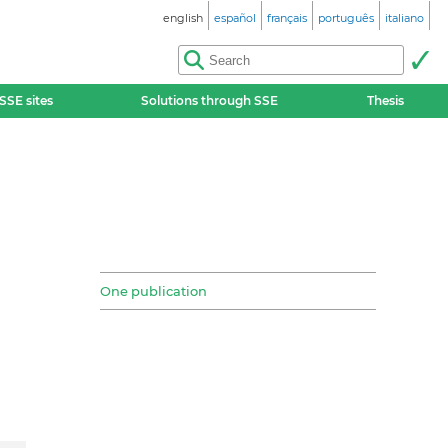
english
español
français
português
italiano
SSE sites
Solutions through SSE
Thesis
One publication