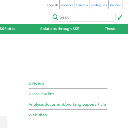
english
español
français
português
italiano
SSE sites
Solutions through SSE
Thesis
2 Videos
2 case studies
Analysis document/working paper/article
Web sites :