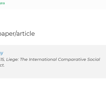
gea
per/article
ny
5, Liege: The International Comparative Social
ct.