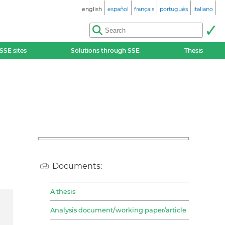
english
español
français
português
italiano
SSE sites
Solutions through SSE
Thesis
Documents:
A thesis
Analysis document/working paper/article