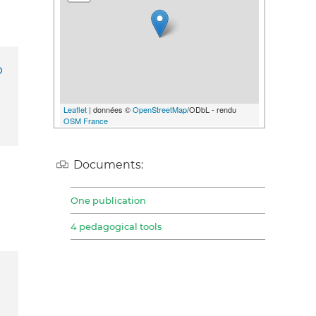
o
Leaflet
| données ©
OpenStreetMap
/ODbL - rendu
OSM France
Documents:
One publication
4 pedagogical tools