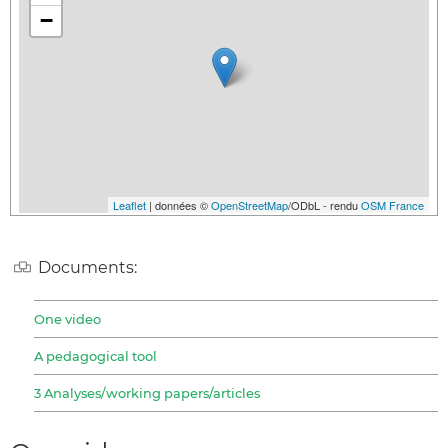
−
Leaflet
| données ©
OpenStreetMap
/ODbL - rendu
OSM France
Documents:
One video
A pedagogical tool
3 Analyses/working papers/articles