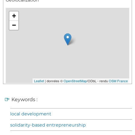
+
−
Leaflet
| données ©
OpenStreetMap
/ODbL - rendu
OSM France
Keywords :
local development
solidarity-based entrepreneurship