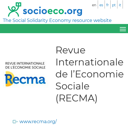
en
es
fr
pt
it
The Social Solidarity Economy resource website
Revue
Internationale
de l’Economie
Sociale
(RECMA)
www.recma.org/