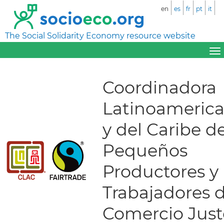
en
es
fr
pt
it
The Social Solidarity Economy resource website
Coordinadora
Latinoameric
y del Caribe d
Pequeños
Productores y
Trabajadores 
Comercio Just