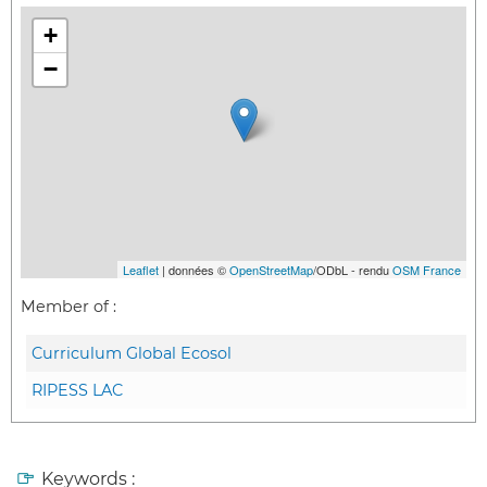
+
−
Leaflet
| données ©
OpenStreetMap
/ODbL - rendu
OSM France
Member of :
Curriculum Global Ecosol
RIPESS LAC
Keywords :