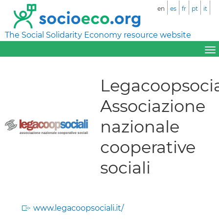
en
es
fr
pt
it
The Social Solidarity Economy resource website
Legacoopsocial
Associazione
nazionale
cooperative
sociali
www.legacoopsociali.it/