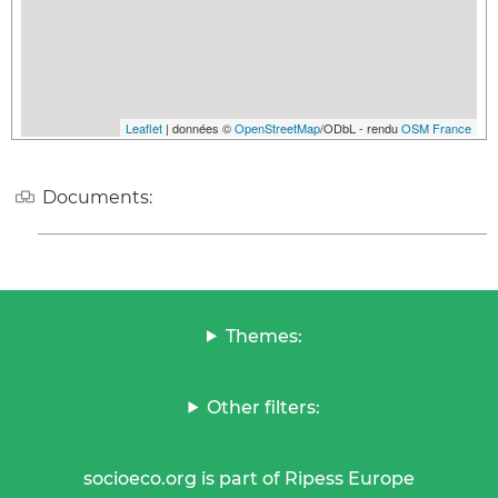
Leaflet
| données ©
OpenStreetMap
/ODbL - rendu
OSM France
Documents:
Themes:
Other filters:
socioeco.org is part of Ripess Europe