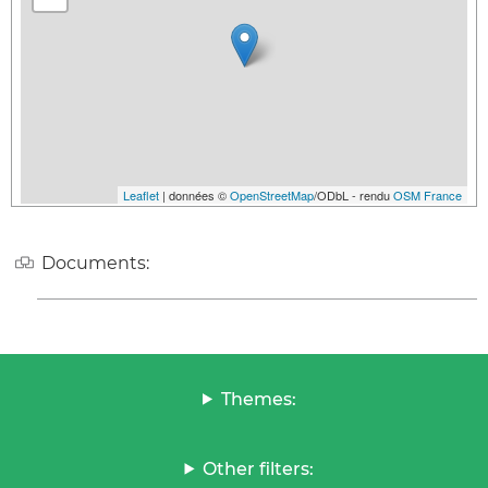
Leaflet
| données ©
OpenStreetMap
/ODbL - rendu
OSM France
Documents:
Themes:
Other filters: