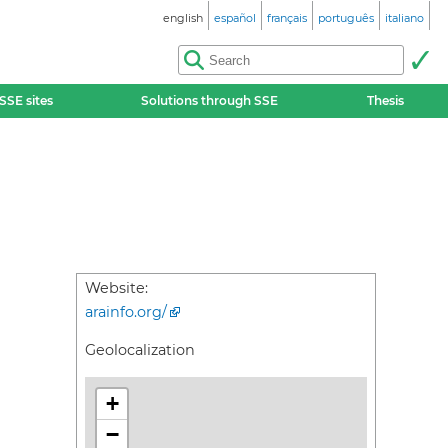
english
español
français
português
italiano
SSE sites
Solutions through SSE
Thesis
Website:
arainfo.org/
Geolocalization
+
−