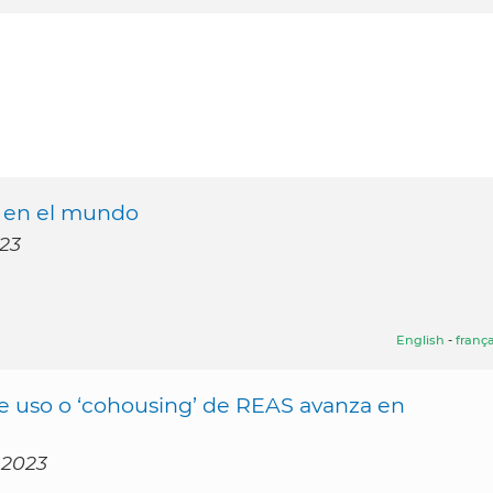
a en el mundo
023
English
-
frança
de uso o ‘cohousing’ de REAS avanza en
 2023