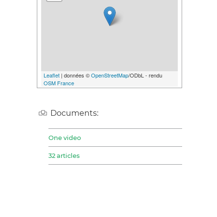
Leaflet
| données ©
OpenStreetMap
/ODbL - rendu
OSM France
Documents:
One video
32 articles