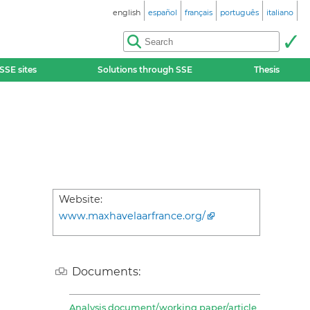
english
español
français
português
italiano
SSE sites
Solutions through SSE
Thesis
Website:
www.maxhavelaarfrance.org/
Documents:
Analysis document/working paper/article