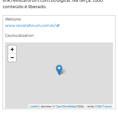
link:revistaforum.com.br/digital. Na terça, todo
conteúdo é liberado.
Website:
www.revistaforum.com.br/
Geolocalization
+
−
Leaflet
| données ©
OpenStreetMap
/ODbL - rendu
OSM France