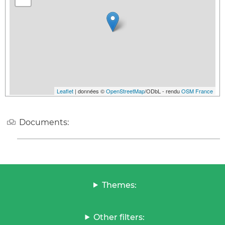
Leaflet
| données ©
OpenStreetMap
/ODbL - rendu
OSM France
Documents:
Themes:
Other filters: