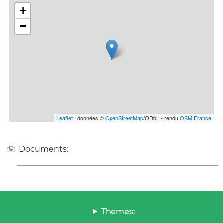
+
−
Leaflet
| données ©
OpenStreetMap
/ODbL - rendu
OSM France
Documents:
Themes: