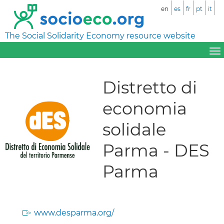
en
es
fr
pt
it
The Social Solidarity Economy resource website
Distretto di
economia
solidale
Parma - DES
Parma
www.desparma.org/