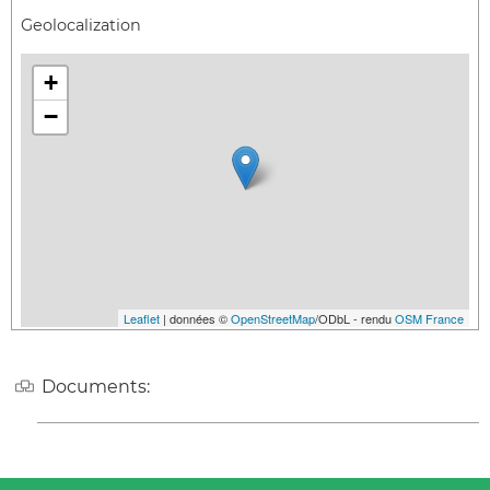
Geolocalization
+
−
Leaflet
| données ©
OpenStreetMap
/ODbL - rendu
OSM France
Documents: