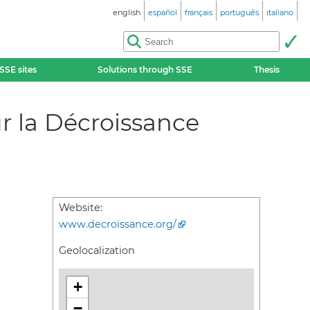
english
español
français
português
italiano
SSE sites
Solutions through SSE
Thesis
r la Décroissance
Website:
www.decroissance.org/
Geolocalization
+
−