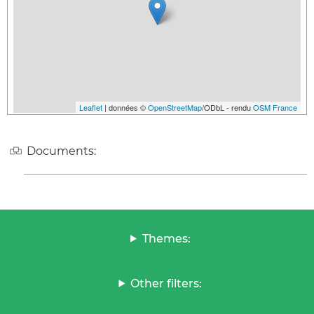
Leaflet
| données ©
OpenStreetMap
/ODbL - rendu
OSM France
Documents:
Themes:
Other filters: