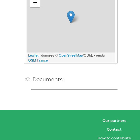
−
Leaflet
| données ©
OpenStreetMap
/ODbL - rendu
OSM France
Documents:
Our partners
Contact
How to contribute