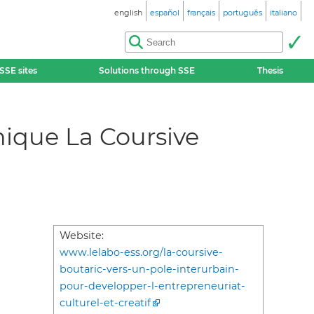
english
español
français
português
italiano
SSE sites
Solutions through SSE
Thesis
mique La Coursive
Website:
www.lelabo-ess.org/la-coursive-
boutaric-vers-un-pole-interurbain-
pour-developper-l-entrepreneuriat-
culturel-et-creatif