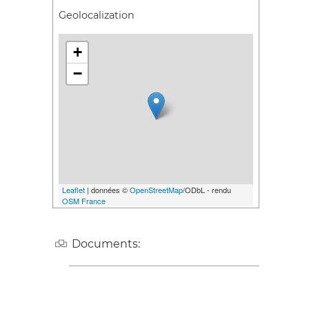
Geolocalization
+
−
Leaflet
| données ©
OpenStreetMap
/ODbL - rendu
OSM France
Documents: