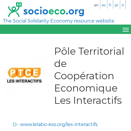
en
es
fr
pt
it
The Social Solidarity Economy resource website
Pôle Territorial
de
Coopération
Economique
Les Interactifs
www.lelabo-ess.org/les-interactifs