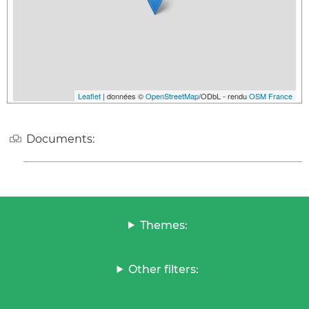
Leaflet
| données ©
OpenStreetMap
/ODbL - rendu
OSM France
Documents:
Themes:
Other filters: