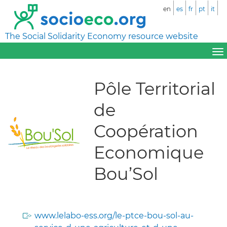
en
es
fr
pt
it
The Social Solidarity Economy resource website
Pôle Territorial
de
Coopération
Economique
Bou’Sol
www.lelabo-ess.org/le-ptce-bou-sol-au-