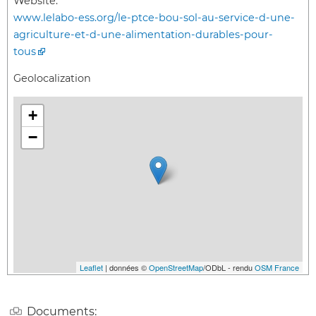
Website:
www.lelabo-ess.org/le-ptce-bou-sol-au-service-d-une-
agriculture-et-d-une-alimentation-durables-pour-
tous
Geolocalization
+
−
Leaflet
| données ©
OpenStreetMap
/ODbL - rendu
OSM France
Documents: