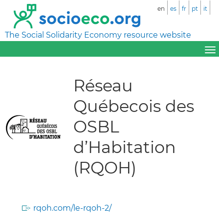
en
es
fr
pt
it
The Social Solidarity Economy resource website
Réseau
Québecois des
OSBL
d’Habitation
(RQOH)
rqoh.com/le-rqoh-2/