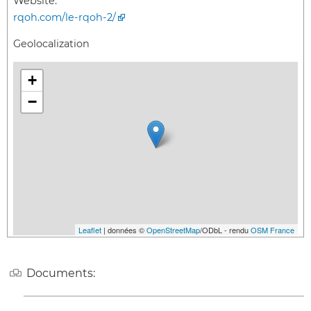
Website:
rqoh.com/le-rqoh-2/
Geolocalization
+
−
Leaflet
| données ©
OpenStreetMap
/ODbL - rendu
OSM France
Documents: