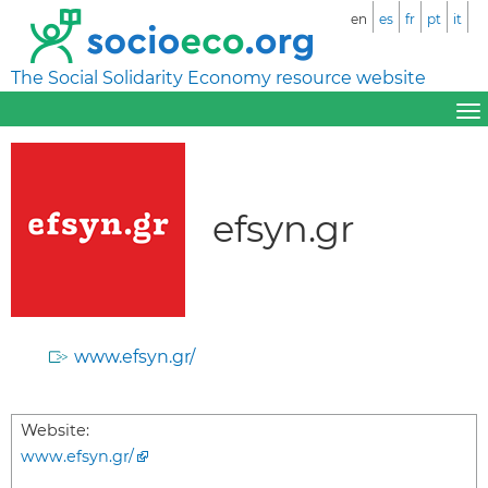
en
es
fr
pt
it
The Social Solidarity Economy resource website
efsyn.gr
www.efsyn.gr/
Website:
www.efsyn.gr/