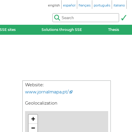
english
español
français
português
italiano
SSE sites
Solutions through SSE
Thesis
Website:
www.jornalmapa.pt/
Geolocalization
+
−