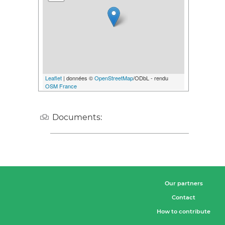
Leaflet
| données ©
OpenStreetMap
/ODbL - rendu
OSM France
Documents:
Our partners
Contact
How to contribute