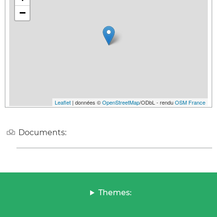
−
Leaflet
| données ©
OpenStreetMap
/ODbL - rendu
OSM France
Documents:
Themes: