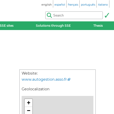
english
español
français
português
italiano
SSE sites
Solutions through SSE
Thesis
Website:
www.autogestion.asso.fr
Geolocalization
+
−