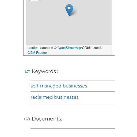
Leaflet
| données ©
OpenStreetMap
/ODbL - rendu
OSM France
Keywords :
self-managed businesses
reclaimed businesses
Documents: