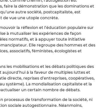
cune. Comme chemin, l’autogestion est
, faire la démonstration que les dominations et
 qu’une autre société, postcapitaliste, est
nt de vue une utopie concrète.
ouvoir la réflexion et l’éducation populaire sur
vise à mutualiser les expériences de façon
les normatifs, et à appuyer toute initiative
t émancipateur. Elle regroupe des hommes et des
es, associatifs, féministes, écologistes et
s les mobilisations et les débats politiques des
 aujourd’hui à la faveur de multiples luttes et
e directe, reprises d’entreprises, coopératives,
au système). La mondialisation capitaliste et la
éactualiser un certain nombre de débats.
un processus de transformation de la société, ni
ion sociale autogestionnaire. Néanmoins,