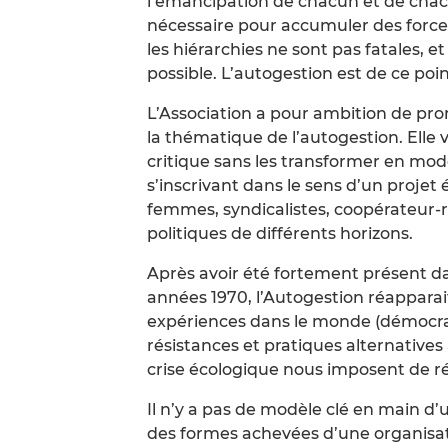
l’émancipation de chacun et de cha
nécessaire pour accumuler des forces
les hiérarchies ne sont pas fatales, et
possible. L’autogestion est de ce poi
L’Association a pour ambition de prom
la thématique de l’autogestion. Elle 
critique sans les transformer en modè
s’inscrivant dans le sens d’un proje
femmes, syndicalistes, coopérateur-ric
politiques de différents horizons.
Après avoir été fortement présent dan
années 1970, l’Autogestion réapparait
expériences dans le monde (démocrati
résistances et pratiques alternatives 
crise écologique nous imposent de r
Il n’y a pas de modèle clé en main d’
des formes achevées d’une organisat