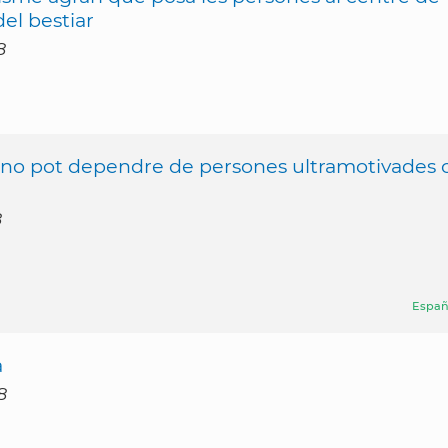
 del bestiar
8
t no pot dependre de persones ultramotivades 
8
Españ
a
8