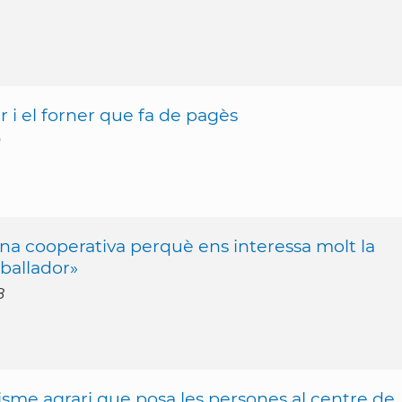
 i el forner que fa de pagès
9
na cooperativa perquè ens interessa molt la
eballador»
8
isme agrari que posa les persones al centre de