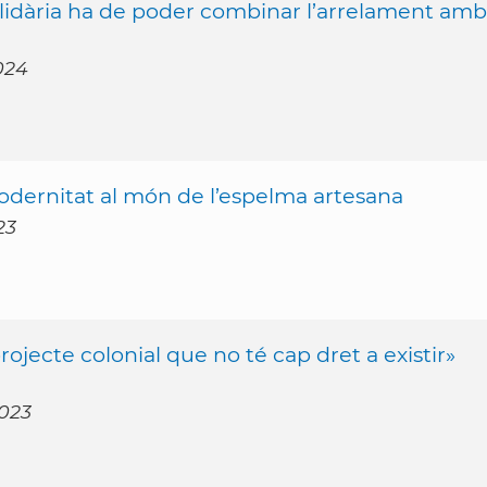
 solidària ha de poder combinar l’arrelament amb
024
 modernitat al món de l’espelma artesana
23
rojecte colonial que no té cap dret a existir»
2023