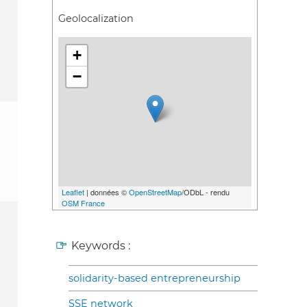
Geolocalization
+
−
Leaflet
| données ©
OpenStreetMap
/ODbL - rendu
OSM France
Keywords :
solidarity-based entrepreneurship
SSE network