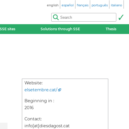
english
español
français
português
italiano
SSE sites
Solutions through SSE
Thesis
Website:
elsetembre.cat/
Beginning in :
2016
Contact:
info[at]diesdagost.cat