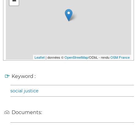
−
Leaflet
| données ©
OpenStreetMap
/ODbL - rendu
OSM France
Keyword :
social justice
Documents: