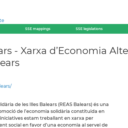
te
SSE mappings
SSE legislations
rs - Xarxa d’Economia Alter
lears
lears/
idària de les Illes Balears (REAS Balears) és una
omoció de l’economia solidària constituïda en
’iniciatives estam treballant en xarxa per
ent social en favor d’una economia al servei de