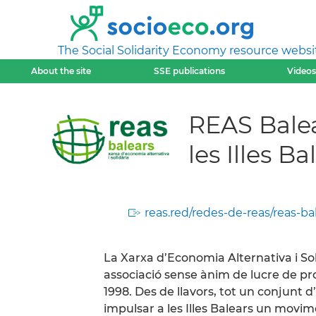
The Social Solidarity Economy resource websi
About the site
SSE publications
Videos
REAS Balea
les Illes Ba
reas.red/redes-de-reas/reas-ba
La Xarxa d’Economia Alternativa i Sol
associació sense ànim de lucre de pr
1998. Des de llavors, tot un conjunt d
impulsar a les Illes Balears un movim