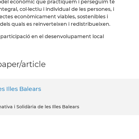
 model econòmic que practiquem i perseguim té
gral, col·lectiu i individual de les persones, i
jectes econòmicament viables, sostenibles i
dels quals es reinverteixen i redistribueixen.
 participació en el desenvolupament local
per/article
s Illes Balears
iva i Solidària de les Illes Balears