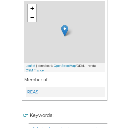
+
−
Leaflet
| données ©
OpenStreetMap
/ODbL - rendu
OSM France
Member of :
REAS
Keywords :