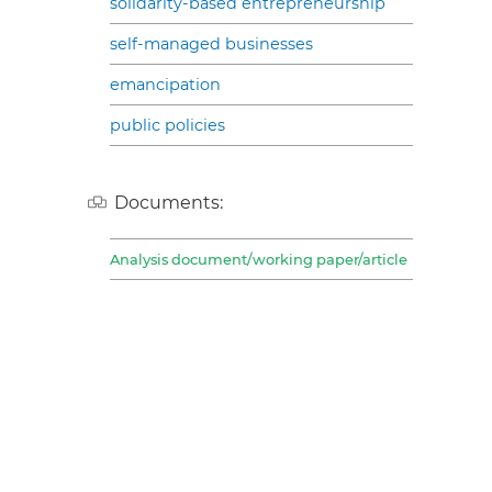
solidarity-based entrepreneurship
self-managed businesses
emancipation
public policies
Documents:
Analysis document/working paper/article