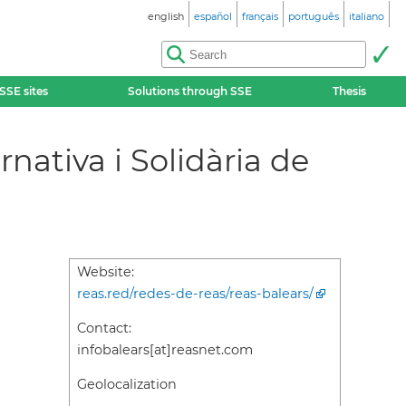
english
español
français
português
italiano
SSE sites
Solutions through SSE
Thesis
nativa i Solidària de
Website:
reas.red/redes-de-reas/reas-balears/
Contact:
infobalears[at]reasnet.com
Geolocalization