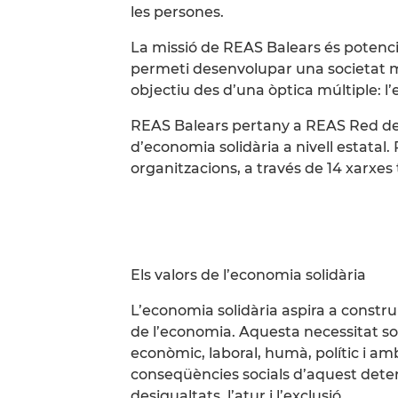
les persones.
La missió de REAS Balears és potenc
permeti desenvolupar una societat mé
objectiu des d’una òptica múltiple: l’e
REAS Balears pertany a REAS Red de 
d’economia solidària a nivell estat
organitzacions, a través de 14 xarxes t
Els valors de l’economia solidària
L’economia solidària aspira a constru
de l’economia. Aquesta necessitat so
econòmic, laboral, humà, polític i amb
conseqüències socials d’aquest deter
desigualtats, l’atur i l’exclusió.