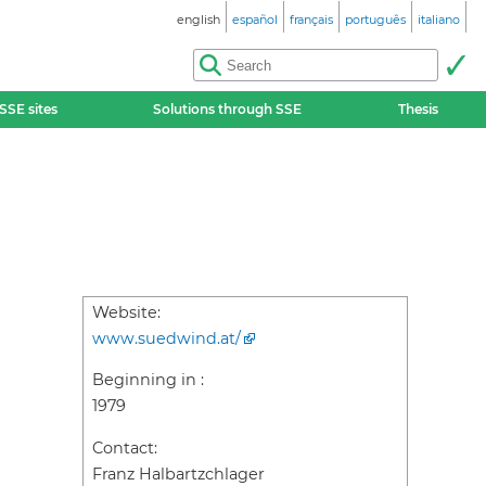
english
español
français
português
italiano
SSE sites
Solutions through SSE
Thesis
Website:
www.suedwind.at/
Beginning in :
1979
Contact:
Franz Halbartzchlager