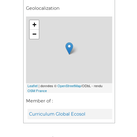
Geolocalization
+
−
Leaflet
| données ©
OpenStreetMap
/ODbL - rendu
OSM France
Member of :
Curriculum Global Ecosol