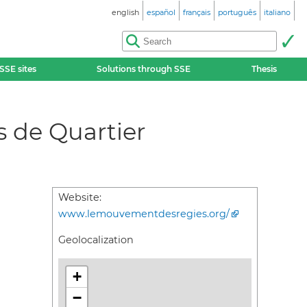
english
español
français
português
italiano
SSE sites
Solutions through SSE
Thesis
 de Quartier
Website:
www.lemouvementdesregies.org/
Geolocalization
+
−