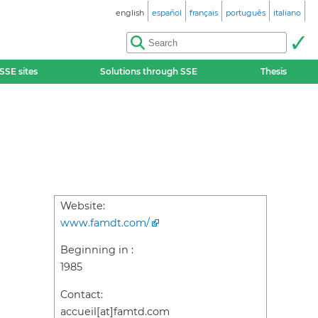
english
español
français
português
italiano
SSE sites
Solutions through SSE
Thesis
Website:
www.famdt.com/
Beginning in :
1985
Contact:
accueil[at]famtd.com