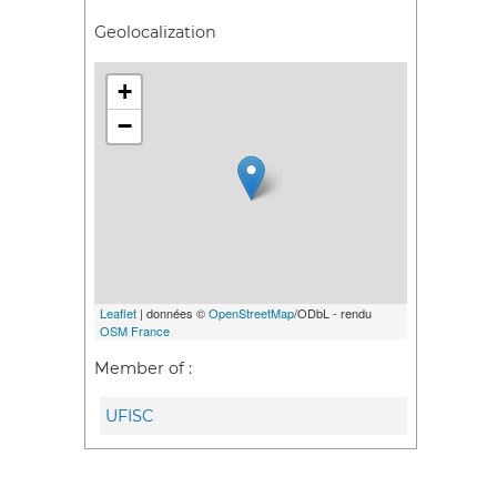
Geolocalization
+
−
Leaflet
| données ©
OpenStreetMap
/ODbL - rendu
OSM France
Member of :
UFISC