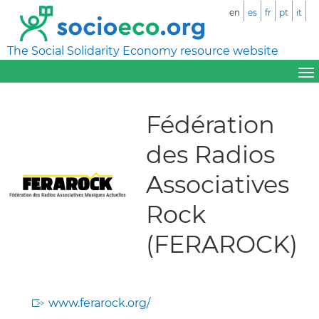
en
es
fr
pt
it
The Social Solidarity Economy resource website
Fédération
des Radios
Associatives
Rock
(FERAROCK)
www.ferarock.org/