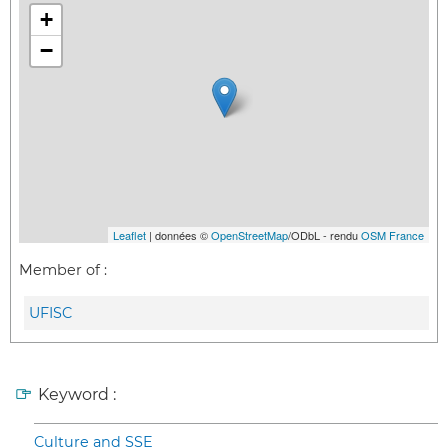
+
−
Leaflet
| données ©
OpenStreetMap
/ODbL - rendu
OSM France
Member of :
UFISC
Keyword :
Culture and SSE