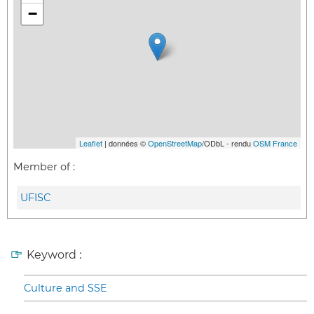
−
Leaflet
| données ©
OpenStreetMap
/ODbL - rendu
OSM France
Member of :
UFISC
Keyword :
Culture and SSE